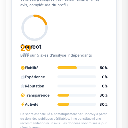
avis, complétude du profil).
20
Correct
/100
Basé sur 5 axes d'analyse indépendants
Fiabilité
50%
Expérience
0%
Réputation
0%
Transparence
30%
Activité
30%
Ce score est calculé automatiquement par Coproly à partir
de données publiques vérifiables. Il ne constitue ni une
recommandation ni un avis. Les données sont mises à jour
régulièrement.