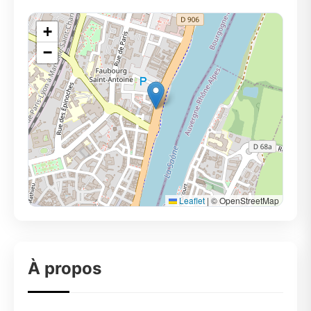
+
−
Leaflet
|
© OpenStreetMap
À propos