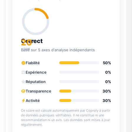
20
Correct
/100
Basé sur 5 axes d'analyse indépendants
Fiabilité
50%
Expérience
0%
Réputation
0%
Transparence
30%
Activité
30%
Ce score est calculé automatiquement par Coproly à partir
de données publiques vérifiables. Il ne constitue ni une
recommandation ni un avis. Les données sont mises à jour
régulièrement.