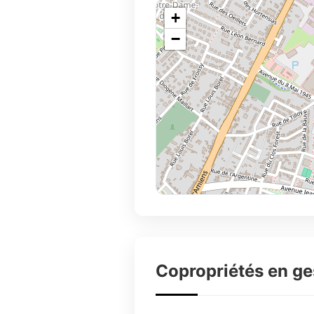
+
−
Copropriétés en g