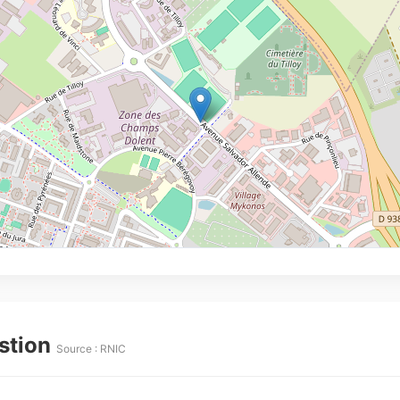
estion
Source : RNIC