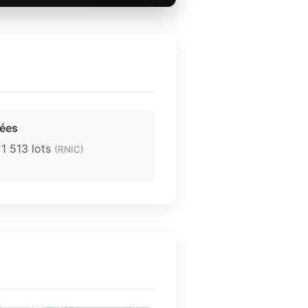
rées
 1 513 lots
(RNIC)