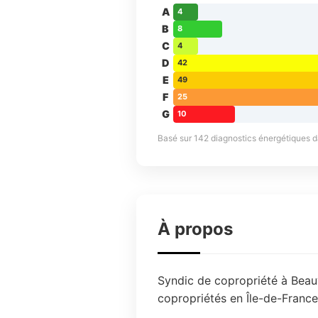
A
4
B
8
C
4
D
42
E
49
F
25
G
10
Basé sur 142 diagnostics énergétiques dan
À propos
Syndic de copropriété à Beauv
copropriétés en Île-de-France