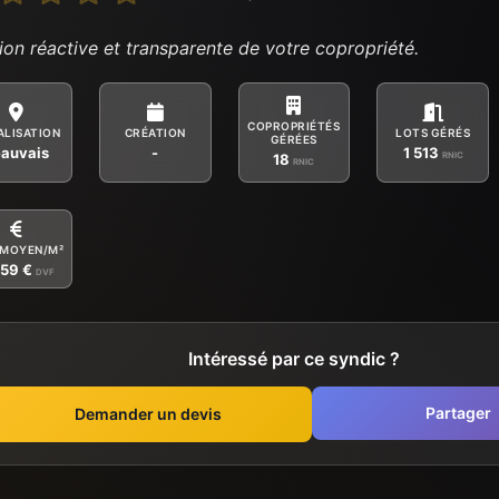
ion réactive et transparente de votre copropriété.
COPROPRIÉTÉS
ALISATION
CRÉATION
LOTS GÉRÉS
GÉRÉES
auvais
-
1 513
RNIC
18
RNIC
 MOYEN/M²
859 €
DVF
Intéressé par ce syndic ?
Partager
Demander un devis