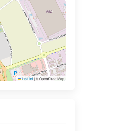
Leaflet
|
© OpenStreetMap