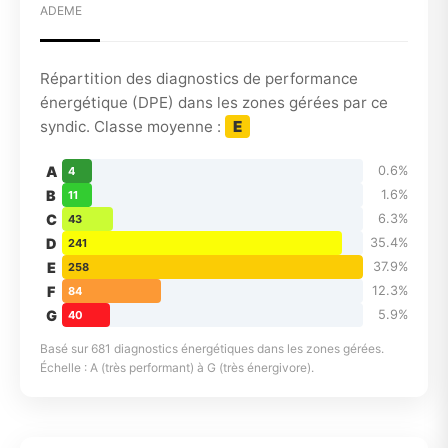
ADEME
Répartition des diagnostics de performance
énergétique (DPE) dans les zones gérées par ce
syndic. Classe moyenne :
E
A
0.6%
4
B
1.6%
11
C
6.3%
43
D
35.4%
241
E
37.9%
258
F
12.3%
84
G
5.9%
40
Basé sur 681 diagnostics énergétiques dans les zones gérées.
Échelle : A (très performant) à G (très énergivore).