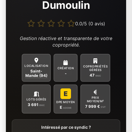
Dumoulin
0.0/5 (0 avis)
Gestion réactive et transparente de votre
copropriété.
LOCALISATION
COPROPRIÉTÉS
CRÉATION
GÉRÉES
Saint-
-
47
Mande (94)
RNIC
E
PRIX
LOTS GÉRÉS
MOYEN/M²
DPE MOYEN
3 691
RNIC
7 999 €
E
DVF
ADEME
Intéressé par ce syndic ?