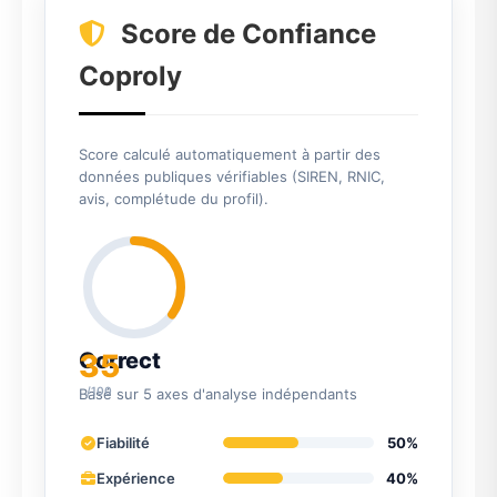
Score de Confiance
Coproly
Score calculé automatiquement à partir des
données publiques vérifiables (SIREN, RNIC,
avis, complétude du profil).
35
Correct
/100
Basé sur 5 axes d'analyse indépendants
Fiabilité
50%
Expérience
40%