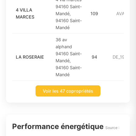
94160 Saint-
4 VILLA
Mandé,
109
AVANT_1
MARCES
94160 Saint-
Mandé
36 av
alphand
94160 Saint-
LA ROSERAIE
94
DE_1961_A
Mandé,
94160 Saint-
Mandé
Voir les 47 copropriétés
Performance énergétique
Source :