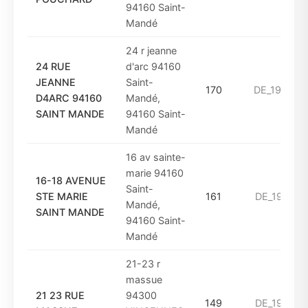
94160 Saint-
Mandé
24 r jeanne
24 RUE
d'arc 94160
JEANNE
Saint-
170
DE_1975_A
D4ARC 94160
Mandé,
SAINT MANDE
94160 Saint-
Mandé
16 av sainte-
marie 94160
16-18 AVENUE
Saint-
STE MARIE
161
DE_1961_A
Mandé,
SAINT MANDE
94160 Saint-
Mandé
21-23 r
massue
21 23 RUE
94300
149
DE_1961_A