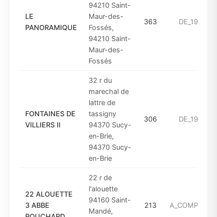
94210 Saint-
LE
Maur-des-
363
DE_1949_A
PANORAMIQUE
Fossés,
94210 Saint-
Maur-des-
Fossés
32 r du
marechal de
lattre de
FONTAINES DE
tassigny
306
DE_1975_A
VILLIERS II
94370 Sucy-
en-Brie,
94370 Sucy-
en-Brie
22 r de
l'alouette
22 ALOUETTE
94160 Saint-
3 ABBE
213
A_COMPTER_D
Mandé,
POUCHARD