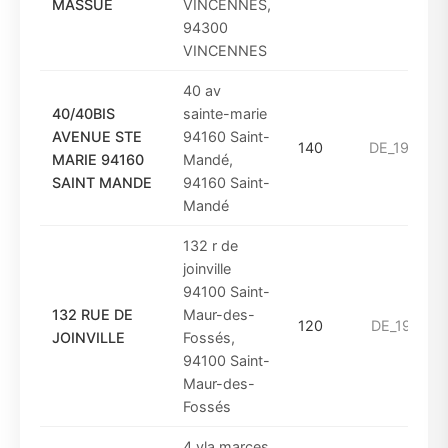
MASSUE
VINCENNES,
94300
VINCENNES
40 av
40/40BIS
sainte-marie
AVENUE STE
94160 Saint-
140
DE_1949_A
MARIE 94160
Mandé,
SAINT MANDE
94160 Saint-
Mandé
132 r de
joinville
94100 Saint-
132 RUE DE
Maur-des-
120
DE_1961_A
JOINVILLE
Fossés,
94100 Saint-
Maur-des-
Fossés
4 vla marces