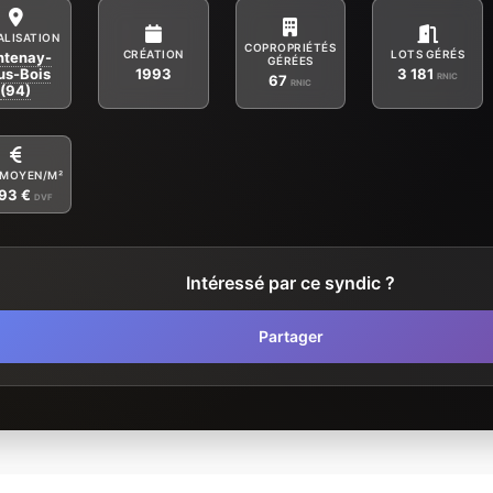
ALISATION
COPROPRIÉTÉS
CRÉATION
LOTS GÉRÉS
ntenay-
GÉRÉES
us-Bois
1993
3 181
RNIC
67
RNIC
(94)
 MOYEN/M²
193 €
DVF
Intéressé par ce syndic ?
Partager