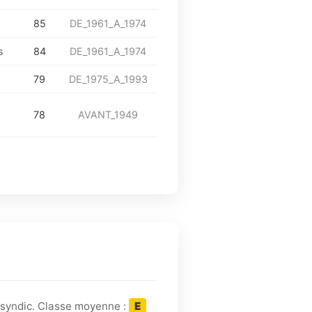
85
DE_1961_A_1974
s
84
DE_1961_A_1974
79
DE_1975_A_1993
78
AVANT_1949
 syndic. Classe moyenne :
E