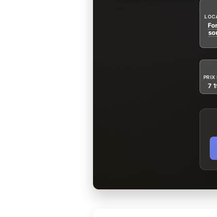
LOC
Fo
so
PRIX
7 