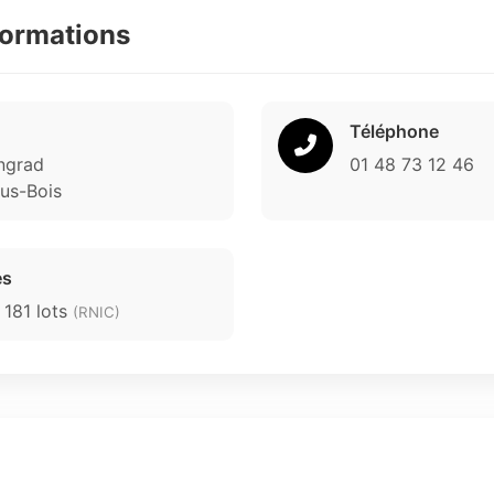
formations
Téléphone
ngrad
01 48 73 12 46
us-Bois
es
 181 lots
(RNIC)