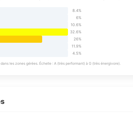
8.4%
6%
10.6%
32.6%
26%
11.9%
4.5%
ans les zones gérées. Échelle : A (très performant) à G (très énergivore).
es