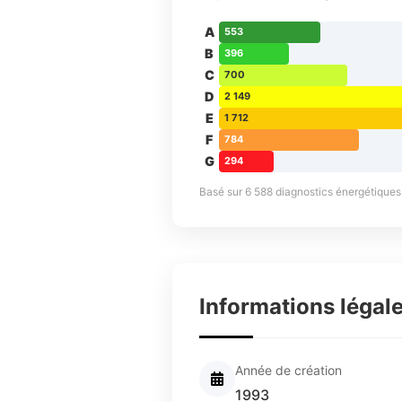
A
553
B
396
C
700
D
2 149
E
1 712
F
784
G
294
Basé sur 6 588 diagnostics énergétiques d
Informations légal
Année de création
1993