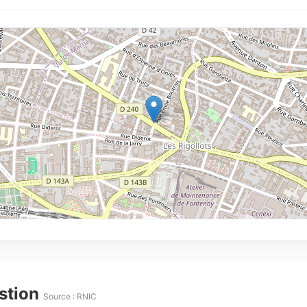
estion
Source : RNIC