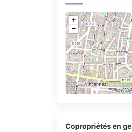
+
−
Copropriétés en g