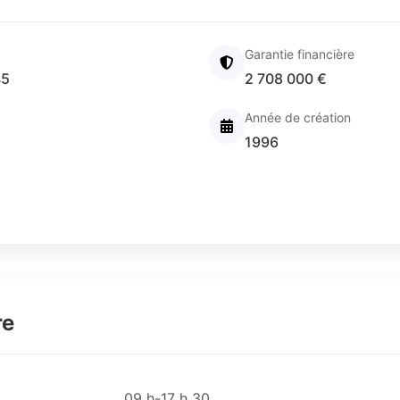
Garantie financière
45
2 708 000 €
Année de création
1996
re
09 h-17 h 30