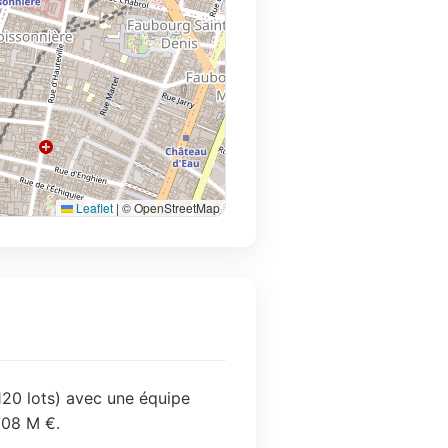
Leaflet
|
© OpenStreetMap
120 lots) avec une équipe
708 M €.