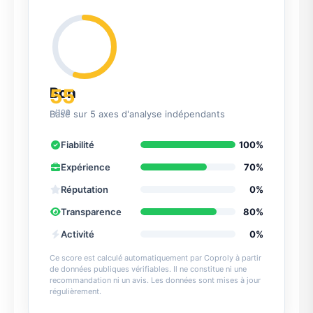
55
Bon
/100
Basé sur 5 axes d'analyse indépendants
Fiabilité
100%
Expérience
70%
Réputation
0%
Transparence
80%
Activité
0%
Ce score est calculé automatiquement par Coproly à partir
de données publiques vérifiables. Il ne constitue ni une
recommandation ni un avis. Les données sont mises à jour
régulièrement.