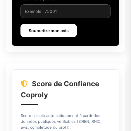
Soumettre mon avis
Score de Confiance
Coproly
Score calculé automatiquement à partir des
données publiques vérifiables (SIREN, RNIC,
avis, complétude du profil).