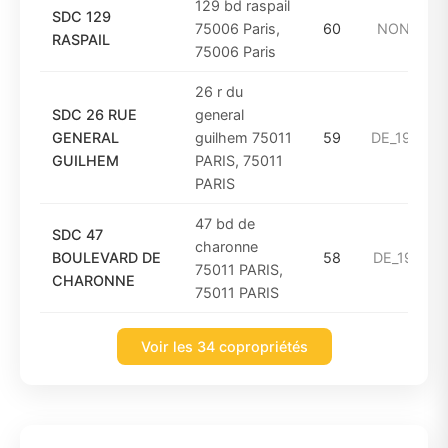
129 bd raspail
SDC 129
75006 Paris,
60
NON_CON
RASPAIL
75006 Paris
26 r du
SDC 26 RUE
general
GENERAL
guilhem 75011
59
DE_1975_A
GUILHEM
PARIS, 75011
PARIS
47 bd de
SDC 47
charonne
BOULEVARD DE
58
DE_1961_A
75011 PARIS,
CHARONNE
75011 PARIS
Voir les 34 copropriétés