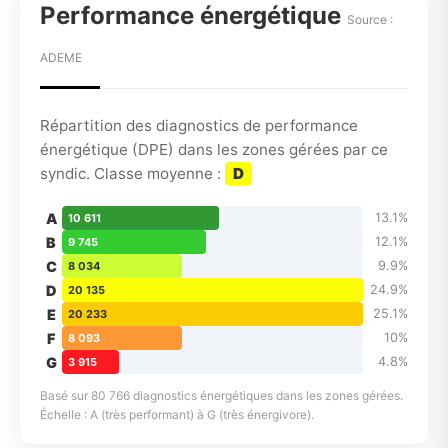
Performance énergétique
Source :
ADEME
Répartition des diagnostics de performance
énergétique (DPE) dans les zones gérées par ce
syndic. Classe moyenne :
D
A
13.1%
10 611
B
12.1%
9 745
C
9.9%
8 034
D
24.9%
20 135
E
25.1%
20 233
F
10%
8 093
G
4.8%
3 915
Basé sur 80 766 diagnostics énergétiques dans les zones gérées.
Échelle : A (très performant) à G (très énergivore).