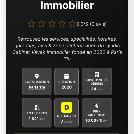
Immobilier
0.0/5 (0 avis)
Retrouvez les services, spécialités, horaires,
garanties, avis & zone d'intervention du syndic
Cabinet Vavak Immobilier fondé en 2020 à Paris
11e
COPROPRIÉTÉS
LOCALISATION
CRÉATION
GÉRÉES
Paris 11e
2020
34
RNIC
D
PRIX
LOTS GÉRÉS
MOYEN/M²
DPE MOYEN
1 841
RNIC
10 037 €
D
DVF
ADEME