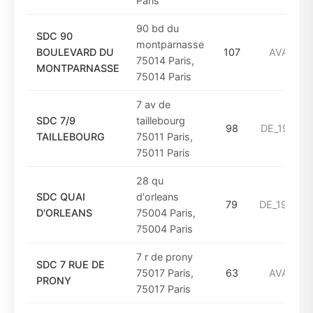
Paris
90 bd du
SDC 90
montparnasse
BOULEVARD DU
107
AVANT_1
75014 Paris,
MONTPARNASSE
75014 Paris
7 av de
SDC 7/9
taillebourg
98
DE_1961_A
TAILLEBOURG
75011 Paris,
75011 Paris
28 qu
SDC QUAI
d'orleans
79
DE_1949_A
D'ORLEANS
75004 Paris,
75004 Paris
7 r de prony
SDC 7 RUE DE
75017 Paris,
63
AVANT_1
PRONY
75017 Paris