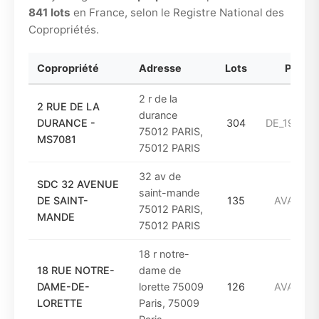
841 lots
en France, selon le Registre National des
Copropriétés.
Copropriété
Adresse
Lots
Périod
2 r de la
2 RUE DE LA
durance
DURANCE -
304
DE_1961_A
75012 PARIS,
MS7081
75012 PARIS
32 av de
SDC 32 AVENUE
saint-mande
DE SAINT-
135
AVANT_1
75012 PARIS,
MANDE
75012 PARIS
18 r notre-
18 RUE NOTRE-
dame de
DAME-DE-
lorette 75009
126
AVANT_1
LORETTE
Paris, 75009