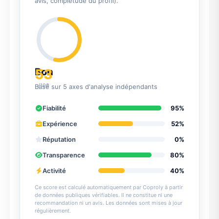
avis, complétude du profil).
53
Bon
/100
Basé sur 5 axes d'analyse indépendants
Fiabilité
95%
Expérience
52%
Réputation
0%
Transparence
80%
Activité
40%
Ce score est calculé automatiquement par Coproly à partir
de données publiques vérifiables. Il ne constitue ni une
recommandation ni un avis. Les données sont mises à jour
régulièrement.