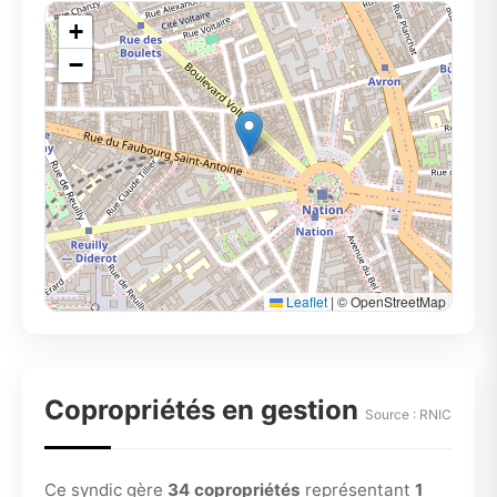
+
−
Leaflet
|
© OpenStreetMap
Copropriétés en gestion
Source : RNIC
Ce syndic gère
34 copropriétés
représentant
1