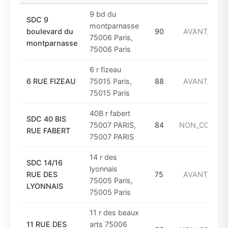
9 bd du
SDC 9
montparnasse
boulevard du
90
AVANT_1949
75006 Paris,
montparnasse
75006 Paris
6 r fizeau
6 RUE FIZEAU
75015 Paris,
88
AVANT_1949
75015 Paris
40B r fabert
SDC 40 BIS
75007 PARIS,
84
NON_CONNU
RUE FABERT
75007 PARIS
14 r des
SDC 14/16
lyonnais
RUE DES
75
AVANT_1949
75005 Paris,
LYONNAIS
75005 Paris
11 r des beaux
11 RUE DES
arts 75006