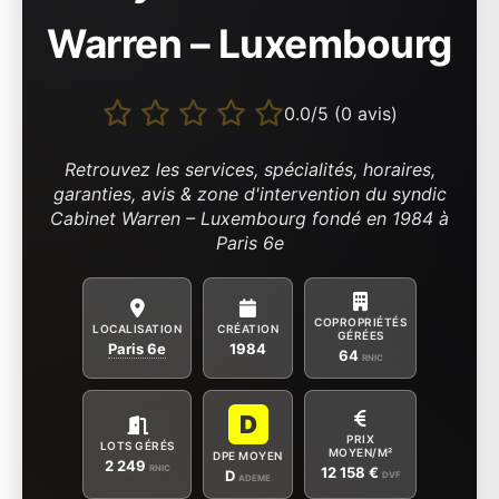
Warren – Luxembourg
0.0/5 (0 avis)
Retrouvez les services, spécialités, horaires,
garanties, avis & zone d'intervention du syndic
Cabinet Warren – Luxembourg fondé en 1984 à
Paris 6e
COPROPRIÉTÉS
LOCALISATION
CRÉATION
GÉRÉES
Paris 6e
1984
64
RNIC
D
PRIX
LOTS GÉRÉS
MOYEN/M²
DPE MOYEN
2 249
RNIC
12 158 €
D
DVF
ADEME