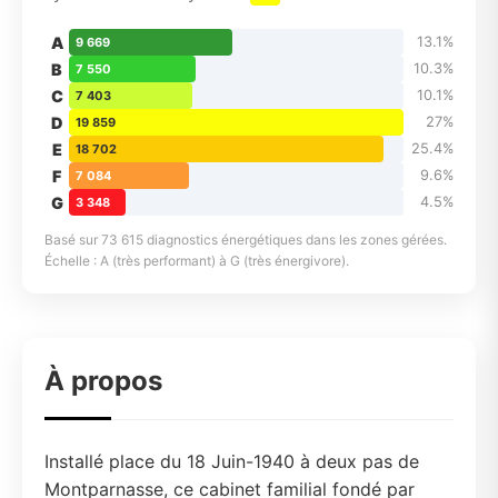
A
13.1%
9 669
B
10.3%
7 550
C
10.1%
7 403
D
27%
19 859
E
25.4%
18 702
F
9.6%
7 084
G
4.5%
3 348
Basé sur 73 615 diagnostics énergétiques dans les zones gérées.
Échelle : A (très performant) à G (très énergivore).
À propos
Installé place du 18 Juin-1940 à deux pas de
Montparnasse, ce cabinet familial fondé par