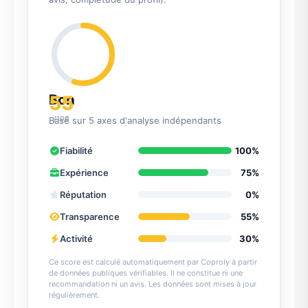
55
Bon
/100
Basé sur 5 axes d'analyse indépendants
Fiabilité
100%
Expérience
75%
Réputation
0%
Transparence
55%
Activité
30%
Ce score est calculé automatiquement par Coproly à partir
de données publiques vérifiables. Il ne constitue ni une
recommandation ni un avis. Les données sont mises à jour
régulièrement.