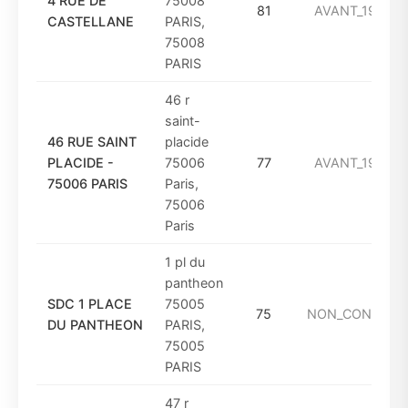
4 RUE DE
75008
81
AVANT_1949
CASTELLANE
PARIS,
75008
PARIS
46 r
saint-
46 RUE SAINT
placide
PLACIDE -
75006
77
AVANT_1949
75006 PARIS
Paris,
75006
Paris
1 pl du
pantheon
SDC 1 PLACE
75005
75
NON_CONNUE
DU PANTHEON
PARIS,
75005
PARIS
47 r