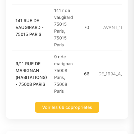
141 r de
vaugirard
141 RUE DE
75015
VAUGIRARD -
70
AVANT_1949
Paris,
75015 PARIS
75015
Paris
9 r de
9/11 RUE DE
marignan
MARIGNAN
75008
66
DE_1994_A_2000
(HABITATIONS)
Paris,
- 75008 PARIS
75008
Paris
Voir les 66 copropriétés