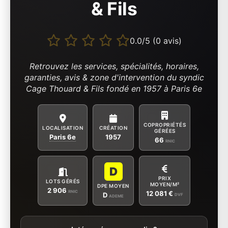
& Fils
0.0/5 (0 avis)
Retrouvez les services, spécialités, horaires,
garanties, avis & zone d'intervention du syndic
Cage Thouard & Fils fondé en 1957 à Paris 6e
COPROPRIÉTÉS
LOCALISATION
CRÉATION
GÉRÉES
Paris 6e
1957
66
RNIC
D
PRIX
LOTS GÉRÉS
MOYEN/M²
DPE MOYEN
2 906
RNIC
12 081 €
D
DVF
ADEME