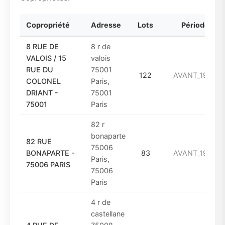
Copropriété
Adresse
Lots
Période
8 RUE DE
8 r de
VALOIS / 15
valois
RUE DU
75001
122
AVANT_1949
COLONEL
Paris,
DRIANT -
75001
75001
Paris
82 r
bonaparte
82 RUE
75006
BONAPARTE -
83
AVANT_1949
Paris,
75006 PARIS
75006
Paris
4 r de
castellane