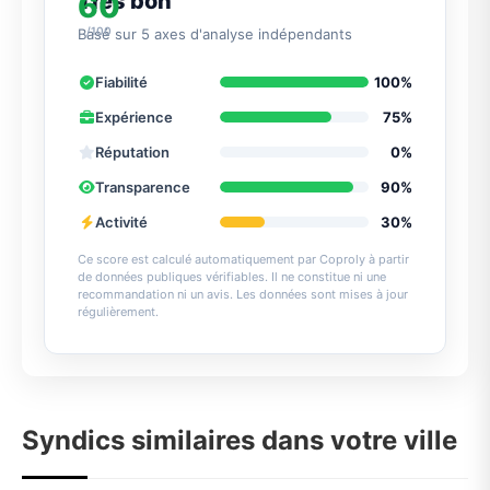
60
Très bon
/100
Basé sur 5 axes d'analyse indépendants
Fiabilité
100%
Expérience
75%
Réputation
0%
Transparence
90%
Activité
30%
Ce score est calculé automatiquement par Coproly à partir
de données publiques vérifiables. Il ne constitue ni une
recommandation ni un avis. Les données sont mises à jour
régulièrement.
Syndics similaires dans votre ville