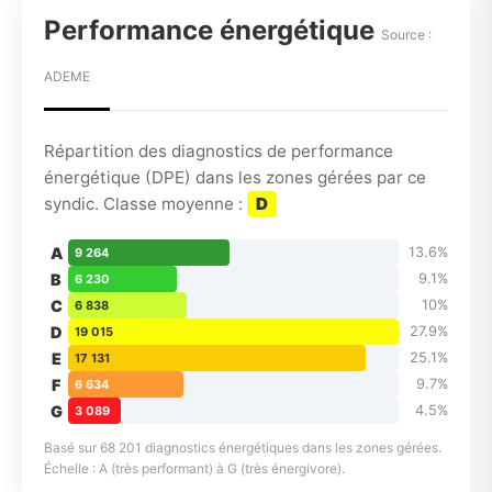
Performance énergétique
Source :
ADEME
Répartition des diagnostics de performance
énergétique (DPE) dans les zones gérées par ce
syndic. Classe moyenne :
D
A
13.6%
9 264
B
9.1%
6 230
C
10%
6 838
D
27.9%
19 015
E
25.1%
17 131
F
9.7%
6 634
G
4.5%
3 089
Basé sur 68 201 diagnostics énergétiques dans les zones gérées.
Échelle : A (très performant) à G (très énergivore).