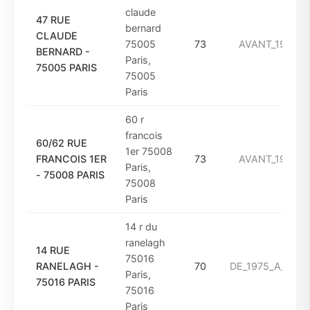
claude
47 RUE
bernard
CLAUDE
75005
73
AVANT_1949
BERNARD -
Paris,
75005 PARIS
75005
Paris
60 r
francois
60/62 RUE
1er 75008
FRANCOIS 1ER
73
AVANT_1949
Paris,
- 75008 PARIS
75008
Paris
14 r du
ranelagh
14 RUE
75016
RANELAGH -
70
DE_1975_A_1993
Paris,
75016 PARIS
75016
Paris