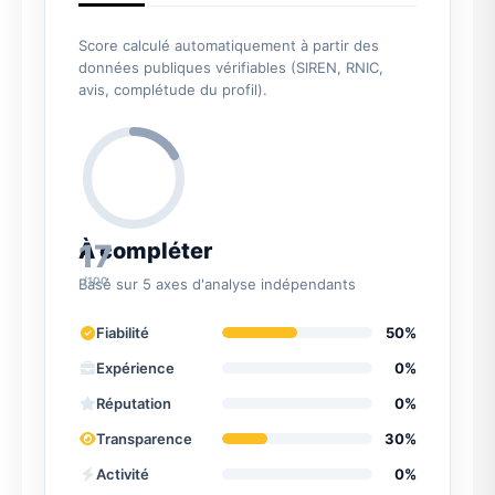
Score calculé automatiquement à partir des
données publiques vérifiables (SIREN, RNIC,
avis, complétude du profil).
17
À compléter
/100
Basé sur 5 axes d'analyse indépendants
Fiabilité
50%
Expérience
0%
Réputation
0%
Transparence
30%
Activité
0%