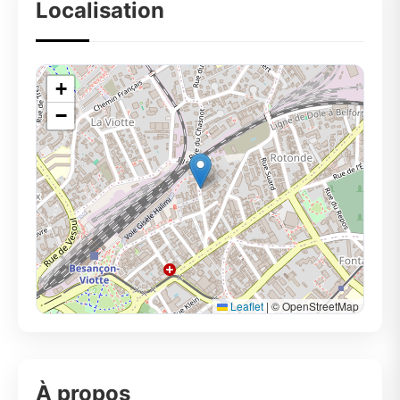
Localisation
+
−
Leaflet
|
© OpenStreetMap
À propos