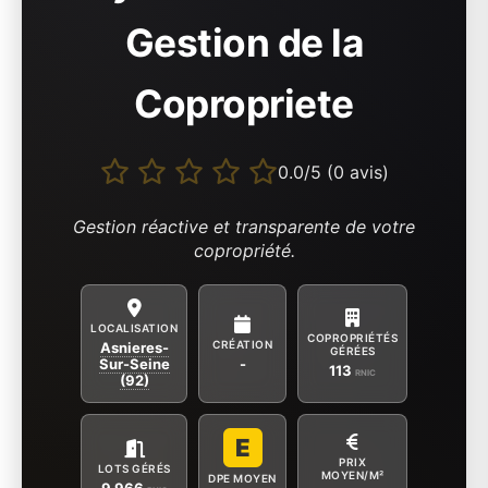
Gestion de la
Copropriete
0.0/5 (0 avis)
Gestion réactive et transparente de votre
copropriété.
LOCALISATION
COPROPRIÉTÉS
CRÉATION
Asnieres-
GÉRÉES
Sur-Seine
-
113
RNIC
(92)
E
PRIX
LOTS GÉRÉS
MOYEN/M²
DPE MOYEN
9 966