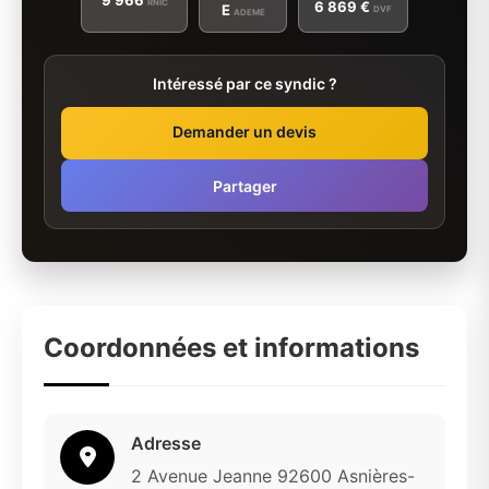
RNIC
6 869 €
E
DVF
ADEME
Intéressé par ce syndic ?
Demander un devis
Partager
Coordonnées et informations
Adresse
2 Avenue Jeanne 92600 Asnières-