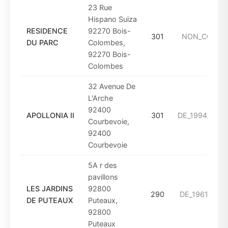
23 Rue
Hispano Suiza
RESIDENCE
92270 Bois-
301
NON_CONN
DU PARC
Colombes,
92270 Bois-
Colombes
32 Avenue De
L'Arche
92400
APOLLONIA II
301
DE_1994_A_2
Courbevoie,
92400
Courbevoie
5A r des
pavillons
LES JARDINS
92800
290
DE_1961_A_19
DE PUTEAUX
Puteaux,
92800
Puteaux