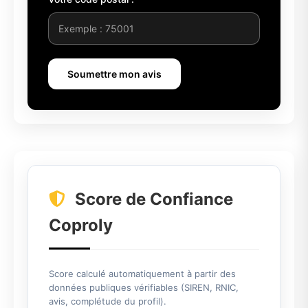
Soumettre mon avis
Score de Confiance
Coproly
Score calculé automatiquement à partir des
données publiques vérifiables (SIREN, RNIC,
avis, complétude du profil).