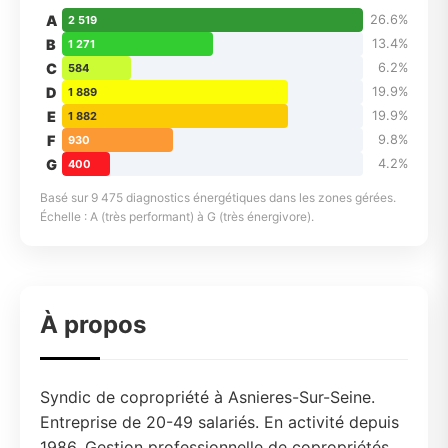
A
26.6%
2 519
B
13.4%
1 271
C
6.2%
584
D
19.9%
1 889
E
19.9%
1 882
F
9.8%
930
G
4.2%
400
Basé sur 9 475 diagnostics énergétiques dans les zones gérées.
Échelle : A (très performant) à G (très énergivore).
À propos
Syndic de copropriété à Asnieres-Sur-Seine.
Entreprise de 20-49 salariés. En activité depuis
1986. Gestion professionnelle de copropriétés