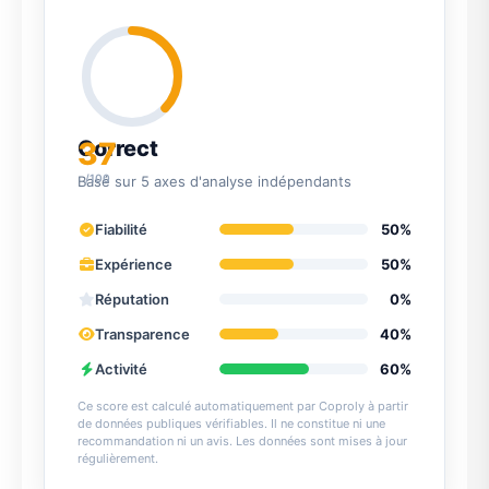
37
Correct
/100
Basé sur 5 axes d'analyse indépendants
Fiabilité
50%
Expérience
50%
Réputation
0%
Transparence
40%
Activité
60%
Ce score est calculé automatiquement par Coproly à partir
de données publiques vérifiables. Il ne constitue ni une
recommandation ni un avis. Les données sont mises à jour
régulièrement.