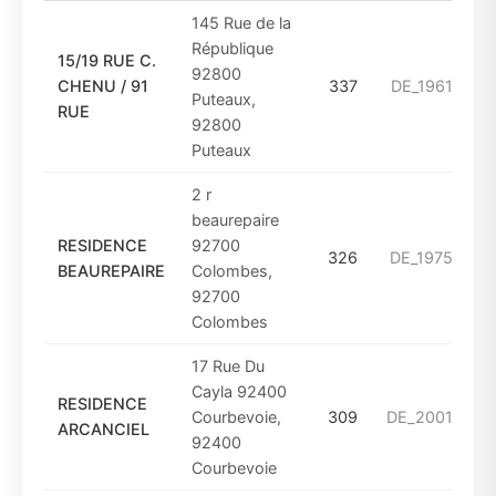
145 Rue de la
République
15/19 RUE C.
92800
CHENU / 91
337
DE_1961_A_19
Puteaux,
RUE
92800
Puteaux
2 r
beaurepaire
RESIDENCE
92700
326
DE_1975_A_1
BEAUREPAIRE
Colombes,
92700
Colombes
17 Rue Du
Cayla 92400
RESIDENCE
Courbevoie,
309
DE_2001_A_2
ARCANCIEL
92400
Courbevoie