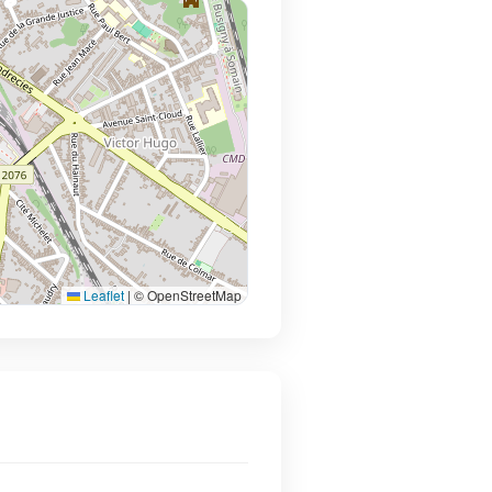
Leaflet
|
© OpenStreetMap