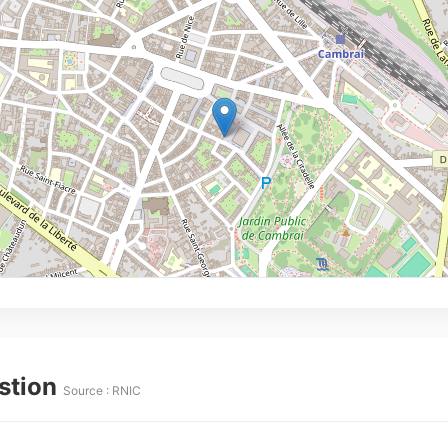
estion
Source : RNIC