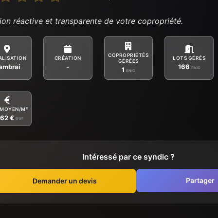
ion réactive et transparente de votre copropriété.
COPROPRIÉTÉS
ALISATION
CRÉATION
LOTS GÉRÉS
GÉRÉES
ambrai
-
166
RNIC
1
RNIC
 MOYEN/M²
962 €
DVF
Intéressé par ce syndic ?
Partager
Demander un devis