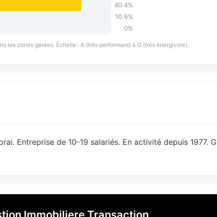
40.4%
10.6%
0%
 les zones gérées. Échelle : A (très performant) à G (très énergivore).
ai. Entreprise de 10-19 salariés. En activité depuis 1977. G
tion Immobiliere Transaction