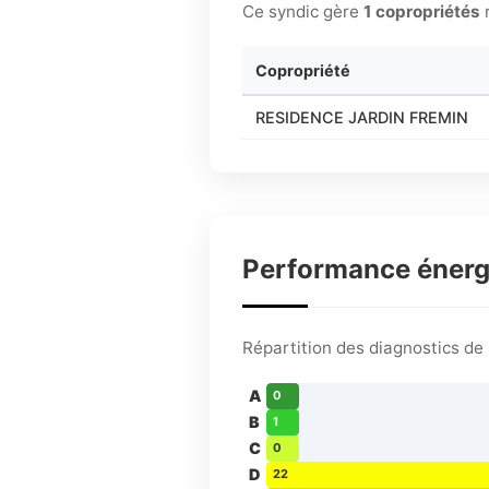
Ce syndic gère
1 copropriétés
Copropriété
RESIDENCE JARDIN FREMIN
Performance éner
Répartition des diagnostics d
A
0
B
1
C
0
D
22