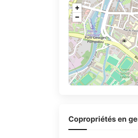
+
−
Copropriétés en g