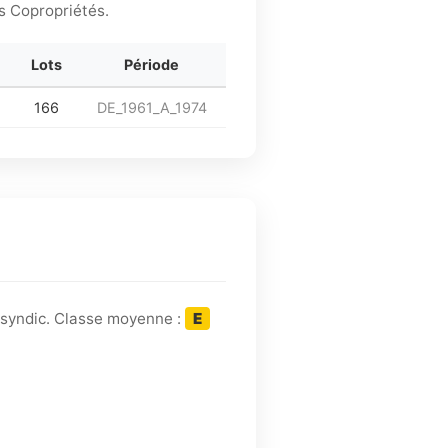
s Copropriétés.
Lots
Période
166
DE_1961_A_1974
 syndic. Classe moyenne :
E