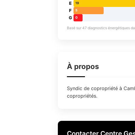
E
19
F
5
G
0
Basé sur 47 diagnostics énergétiques dans
À propos
Syndic de copropriété à Cambr
copropriétés.
Contacter Centre Ges