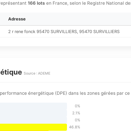
représentant
166 lots
en France, selon le Registre National de
Adresse
2 r rene fonck 95470 SURVILLIERS, 95470 SURVILLIERS
gétique
Source : ADEME
e performance énergétique (DPE) dans les zones gérées par ce
0%
2.1%
0%
46.8%