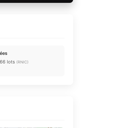
rées
166 lots
(RNIC)