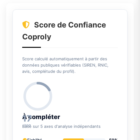
Score de Confiance
Coproly
Score calculé automatiquement à partir des
données publiques vérifiables (SIREN, RNIC,
avis, complétude du profil).
17
À compléter
/100
Basé sur 5 axes d'analyse indépendants