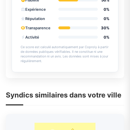
Fiabilité
50%
Expérience
0%
Réputation
0%
Transparence
30%
Activité
0%
Ce score est calculé automatiquement par Coproly à partir
de données publiques vérifiables. Il ne constitue ni une
recommandation ni un avis. Les données sont mises à jour
régulièrement.
Syndics similaires dans votre ville