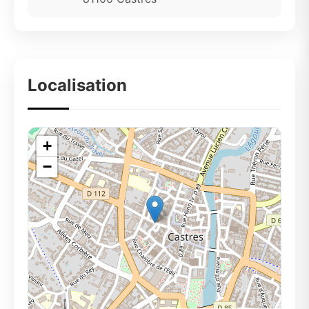
Localisation
+
−