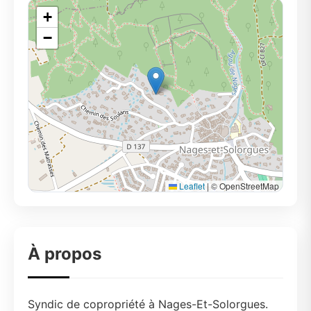
+
−
Leaflet
|
© OpenStreetMap
À propos
Syndic de copropriété à Nages-Et-Solorgues.