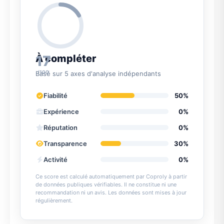
17
À compléter
/100
Basé sur 5 axes d'analyse indépendants
Fiabilité
50%
Expérience
0%
Réputation
0%
Transparence
30%
Activité
0%
Ce score est calculé automatiquement par Coproly à partir
de données publiques vérifiables. Il ne constitue ni une
recommandation ni un avis. Les données sont mises à jour
régulièrement.