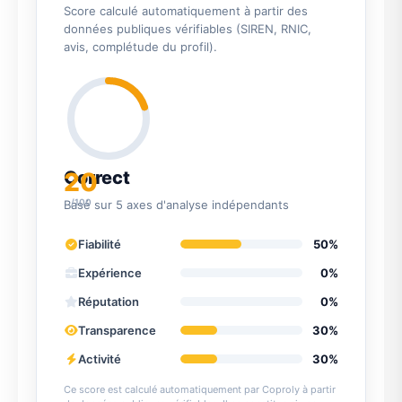
Score calculé automatiquement à partir des
données publiques vérifiables (SIREN, RNIC,
avis, complétude du profil).
20
Correct
/100
Basé sur 5 axes d'analyse indépendants
Fiabilité
50%
Expérience
0%
Réputation
0%
Transparence
30%
Activité
30%
Ce score est calculé automatiquement par Coproly à partir