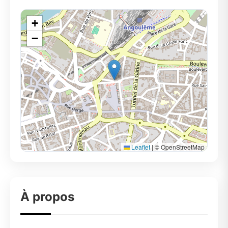
+
−
Leaflet
|
© OpenStreetMap
À propos