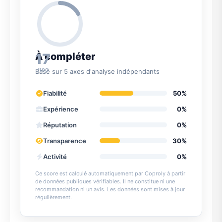
17
À compléter
/100
Basé sur 5 axes d'analyse indépendants
Fiabilité
50%
Expérience
0%
Réputation
0%
Transparence
30%
Activité
0%
Ce score est calculé automatiquement par Coproly à partir
de données publiques vérifiables. Il ne constitue ni une
recommandation ni un avis. Les données sont mises à jour
régulièrement.