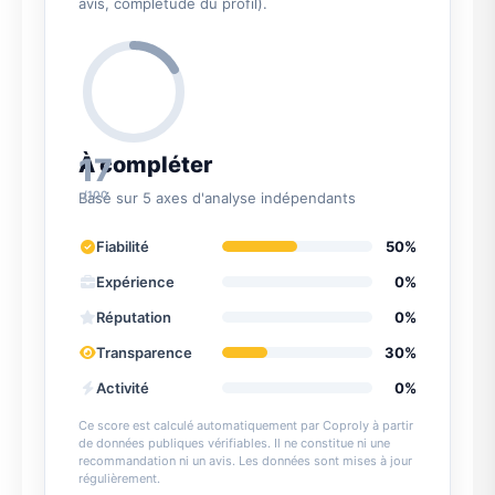
avis, complétude du profil).
17
À compléter
/100
Basé sur 5 axes d'analyse indépendants
Fiabilité
50%
Expérience
0%
Réputation
0%
Transparence
30%
Activité
0%
Ce score est calculé automatiquement par Coproly à partir
de données publiques vérifiables. Il ne constitue ni une
recommandation ni un avis. Les données sont mises à jour
régulièrement.