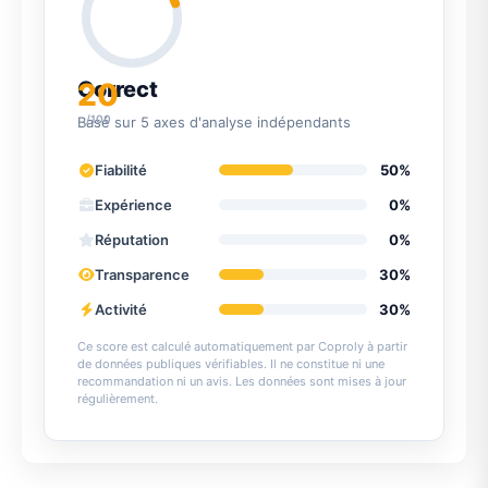
20
Correct
/100
Basé sur 5 axes d'analyse indépendants
Fiabilité
50%
Expérience
0%
Réputation
0%
Transparence
30%
Activité
30%
Ce score est calculé automatiquement par Coproly à partir
de données publiques vérifiables. Il ne constitue ni une
recommandation ni un avis. Les données sont mises à jour
régulièrement.