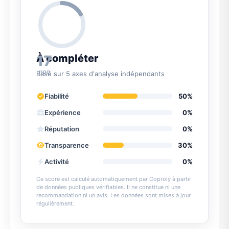
17
À compléter
/100
Basé sur 5 axes d'analyse indépendants
Fiabilité
50%
Expérience
0%
Réputation
0%
Transparence
30%
Activité
0%
Ce score est calculé automatiquement par Coproly à partir
de données publiques vérifiables. Il ne constitue ni une
recommandation ni un avis. Les données sont mises à jour
régulièrement.