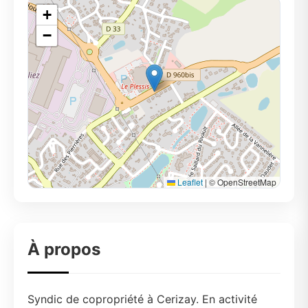
+
−
Leaflet
|
© OpenStreetMap
À propos
Syndic de copropriété à Cerizay. En activité