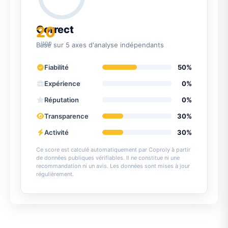
20
Correct
/100
Basé sur 5 axes d'analyse indépendants
Fiabilité
50%
Expérience
0%
Réputation
0%
Transparence
30%
Activité
30%
Ce score est calculé automatiquement par Coproly à partir
de données publiques vérifiables. Il ne constitue ni une
recommandation ni un avis. Les données sont mises à jour
régulièrement.