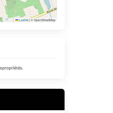
Leaflet
|
© OpenStreetMap
opropriétés.