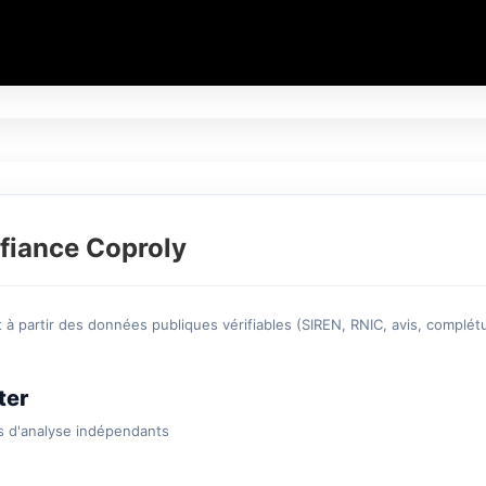
fiance Coproly
à partir des données publiques vérifiables (SIREN, RNIC, avis, complétu
ter
s d'analyse indépendants