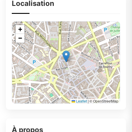
Localisation
+
−
Leaflet
|
© OpenStreetMap
À propos