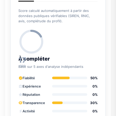
Score calculé automatiquement à partir des
données publiques vérifiables (SIREN, RNIC,
avis, complétude du profil).
17
À compléter
/100
Basé sur 5 axes d'analyse indépendants
Fiabilité
50%
Expérience
0%
Réputation
0%
Transparence
30%
Activité
0%