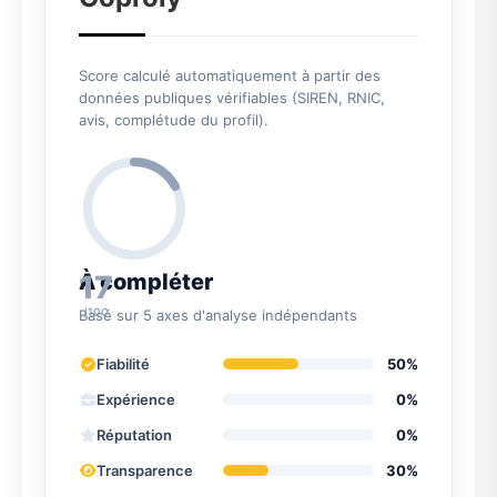
Score calculé automatiquement à partir des
données publiques vérifiables (SIREN, RNIC,
avis, complétude du profil).
17
À compléter
/100
Basé sur 5 axes d'analyse indépendants
Fiabilité
50%
Expérience
0%
Réputation
0%
Transparence
30%