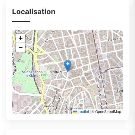
Localisation
+
−
Leaflet
|
© OpenStreetMap