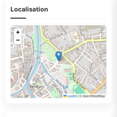
Localisation
+
−
Leaflet
|
© OpenStreetMap