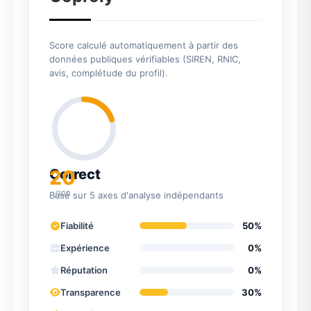
Score calculé automatiquement à partir des
données publiques vérifiables (SIREN, RNIC,
avis, complétude du profil).
20
Correct
/100
Basé sur 5 axes d'analyse indépendants
Fiabilité
50%
Expérience
0%
Réputation
0%
Transparence
30%