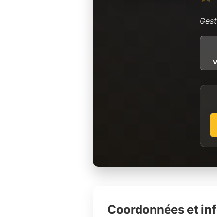
Gest
V
Coordonnées et in