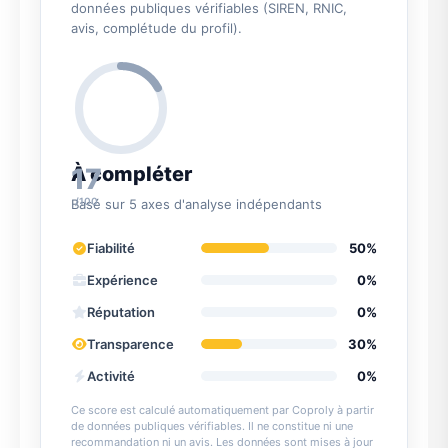
données publiques vérifiables (SIREN, RNIC,
avis, complétude du profil).
17
À compléter
/100
Basé sur 5 axes d'analyse indépendants
Fiabilité
50%
Expérience
0%
Réputation
0%
Transparence
30%
Activité
0%
Ce score est calculé automatiquement par Coproly à partir
de données publiques vérifiables. Il ne constitue ni une
recommandation ni un avis. Les données sont mises à jour