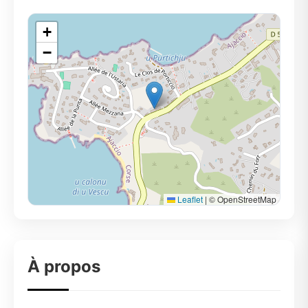
+
−
Leaflet
|
© OpenStreetMap
À propos