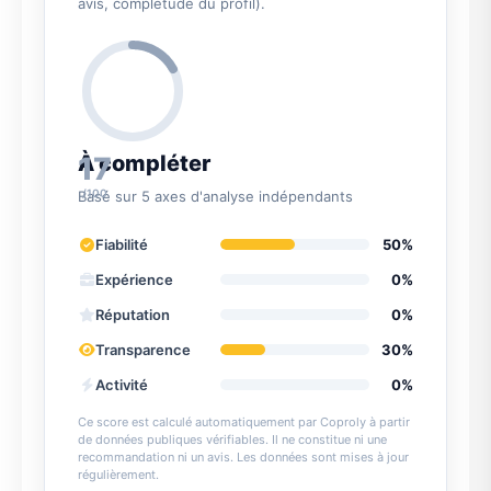
avis, complétude du profil).
17
À compléter
/100
Basé sur 5 axes d'analyse indépendants
Fiabilité
50%
Expérience
0%
Réputation
0%
Transparence
30%
Activité
0%
Ce score est calculé automatiquement par Coproly à partir
de données publiques vérifiables. Il ne constitue ni une
recommandation ni un avis. Les données sont mises à jour
régulièrement.