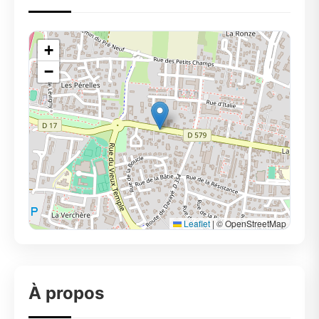
+
−
Leaflet
|
© OpenStreetMap
À propos