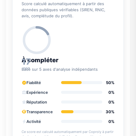
Score calculé automatiquement à partir des
données publiques vérifiables (SIREN, RNIC,
avis, complétude du profil).
17
À compléter
/100
Basé sur 5 axes d'analyse indépendants
Fiabilité
50%
Expérience
0%
Réputation
0%
Transparence
30%
Activité
0%
Ce score est calculé automatiquement par Coproly à partir