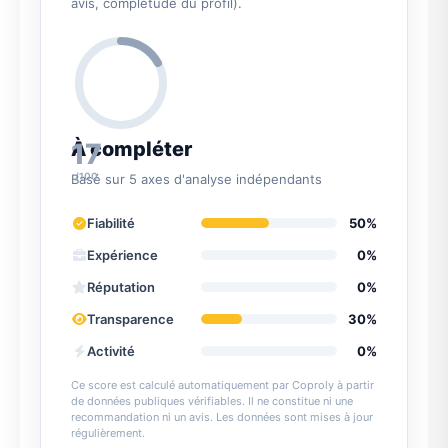
avis, complétude du profil).
17
À compléter
/100
Basé sur 5 axes d'analyse indépendants
Fiabilité
50%
Expérience
0%
Réputation
0%
Transparence
30%
Activité
0%
Ce score est calculé automatiquement par Coproly à partir
de données publiques vérifiables. Il ne constitue ni une
recommandation ni un avis. Les données sont mises à jour
régulièrement.