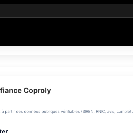
fiance Coproly
à partir des données publiques vérifiables (SIREN, RNIC, avis, complétu
ter