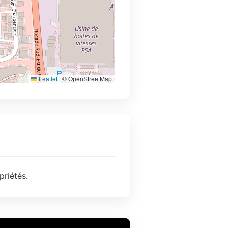
Leaflet
|
© OpenStreetMap
priétés.