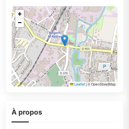
+
−
Leaflet
|
© OpenStreetMap
À propos