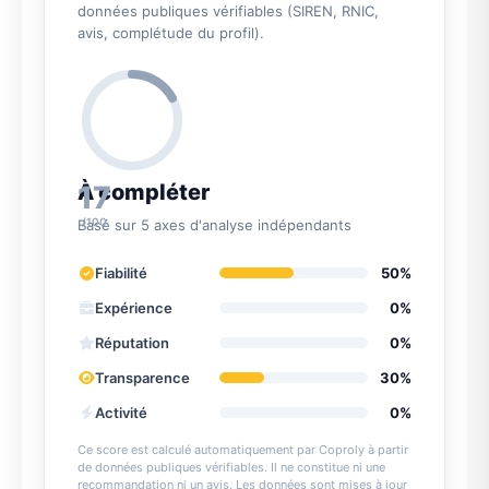
données publiques vérifiables (SIREN, RNIC,
avis, complétude du profil).
17
À compléter
/100
Basé sur 5 axes d'analyse indépendants
Fiabilité
50%
Expérience
0%
Réputation
0%
Transparence
30%
Activité
0%
Ce score est calculé automatiquement par Coproly à partir
de données publiques vérifiables. Il ne constitue ni une
recommandation ni un avis. Les données sont mises à jour