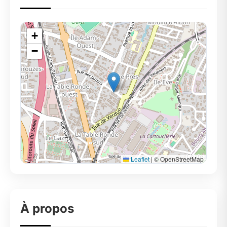
+
−
Leaflet
|
© OpenStreetMap
À propos