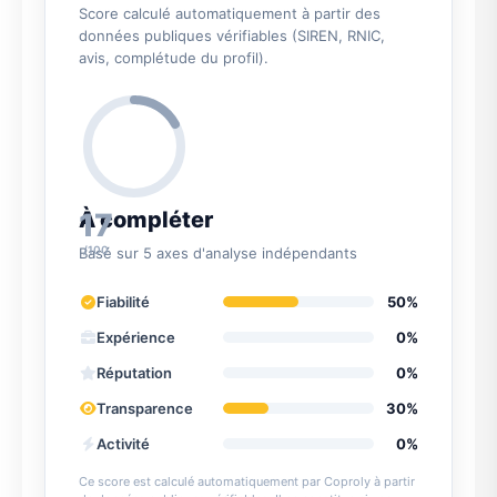
Score calculé automatiquement à partir des
données publiques vérifiables (SIREN, RNIC,
avis, complétude du profil).
17
À compléter
/100
Basé sur 5 axes d'analyse indépendants
Fiabilité
50%
Expérience
0%
Réputation
0%
Transparence
30%
Activité
0%
Ce score est calculé automatiquement par Coproly à partir