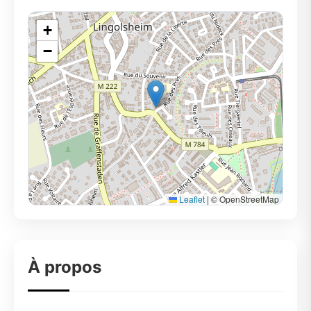
+
−
Leaflet
|
© OpenStreetMap
À propos