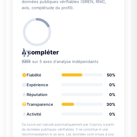
données publiques vérifiables (SIREN, RNIC,
avis, complétude du profil).
17
À compléter
/100
Basé sur 5 axes d'analyse indépendants
Fiabilité
50%
Expérience
0%
Réputation
0%
Transparence
30%
Activité
0%
Ce score est calculé automatiquement par Coproly à partir
de données publiques vérifiables. Il ne constitue ni une
recommandation ni un avis. Les données sont mises à jour