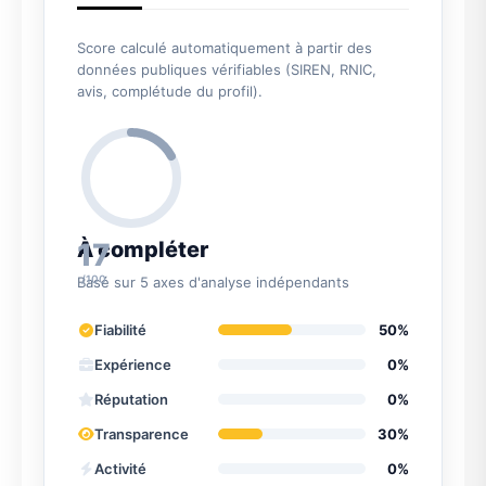
Score calculé automatiquement à partir des
données publiques vérifiables (SIREN, RNIC,
avis, complétude du profil).
17
À compléter
/100
Basé sur 5 axes d'analyse indépendants
Fiabilité
50%
Expérience
0%
Réputation
0%
Transparence
30%
Activité
0%