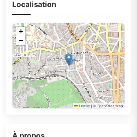
Localisation
+
−
Leaflet
|
© OpenStreetMap
À propos