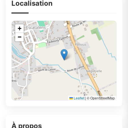
Localisation
+
−
Leaflet
|
© OpenStreetMap
À propos