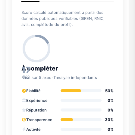
Score calculé automatiquement à partir des
données publiques vérifiables (SIREN, RNIC,
avis, complétude du profil).
17
À compléter
/100
Basé sur 5 axes d'analyse indépendants
Fiabilité
50%
Expérience
0%
Réputation
0%
Transparence
30%
Activité
0%