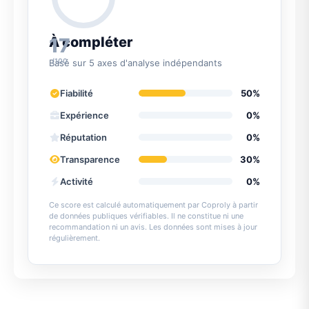
17
À compléter
/100
Basé sur 5 axes d'analyse indépendants
Fiabilité
50%
Expérience
0%
Réputation
0%
Transparence
30%
Activité
0%
Ce score est calculé automatiquement par Coproly à partir
de données publiques vérifiables. Il ne constitue ni une
recommandation ni un avis. Les données sont mises à jour
régulièrement.