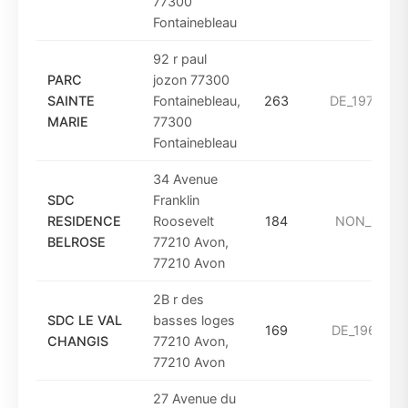
77300
Fontainebleau
92 r paul
PARC
jozon 77300
SAINTE
Fontainebleau,
263
DE_1975_A_
MARIE
77300
Fontainebleau
34 Avenue
SDC
Franklin
RESIDENCE
Roosevelt
184
NON_CON
BELROSE
77210 Avon,
77210 Avon
2B r des
SDC LE VAL
basses loges
169
DE_1961_A_
CHANGIS
77210 Avon,
77210 Avon
27 Avenue du