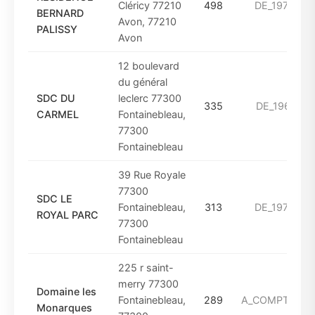
Cléricy 77210
498
DE_1975_A_
BERNARD
Avon, 77210
PALISSY
Avon
12 boulevard
du général
SDC DU
leclerc 77300
335
DE_1961_A_
CARMEL
Fontainebleau,
77300
Fontainebleau
39 Rue Royale
77300
SDC LE
Fontainebleau,
313
DE_1975_A_
ROYAL PARC
77300
Fontainebleau
225 r saint-
merry 77300
Domaine les
Fontainebleau,
289
A_COMPTER_D
Monarques