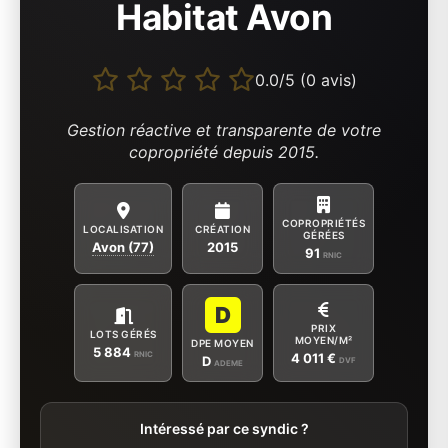
Habitat Avon
0.0/5 (0 avis)
Gestion réactive et transparente de votre
copropriété depuis 2015.
COPROPRIÉTÉS
LOCALISATION
CRÉATION
GÉRÉES
Avon (77)
2015
91
RNIC
D
PRIX
LOTS GÉRÉS
MOYEN/M²
DPE MOYEN
5 884
RNIC
4 011 €
D
DVF
ADEME
Intéressé par ce syndic ?