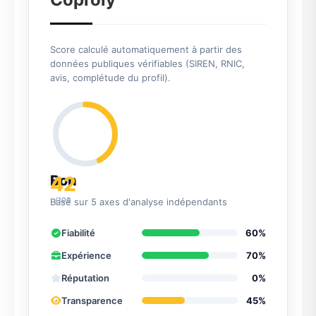
Score calculé automatiquement à partir des
données publiques vérifiables (SIREN, RNIC,
avis, complétude du profil).
42
Bon
/100
Basé sur 5 axes d'analyse indépendants
Fiabilité
60%
Expérience
70%
Réputation
0%
Transparence
45%