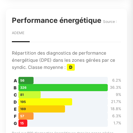
Performance énergétique
Source :
ADEME
Répartition des diagnostics de performance
énergétique (DPE) dans les zones gérées par ce
syndic. Classe moyenne :
D
A
6.2%
56
B
36.3%
326
C
9%
81
D
21.7%
195
E
18.8%
169
F
6.3%
57
G
1.7%
15