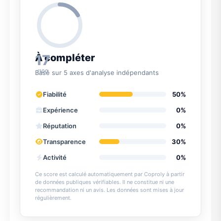
17
À compléter
/100
Basé sur 5 axes d'analyse indépendants
Fiabilité
50%
Expérience
0%
Réputation
0%
Transparence
30%
Activité
0%
Ce score est calculé automatiquement par Coproly à partir
de données publiques vérifiables. Il ne constitue ni une
recommandation ni un avis. Les données sont mises à jour
régulièrement.