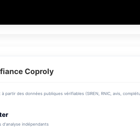
fiance Coproly
à partir des données publiques vérifiables (SIREN, RNIC, avis, complétu
ter
s d'analyse indépendants