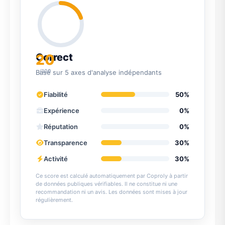
20
Correct
/100
Basé sur 5 axes d'analyse indépendants
Fiabilité
50%
Expérience
0%
Réputation
0%
Transparence
30%
Activité
30%
Ce score est calculé automatiquement par Coproly à partir
de données publiques vérifiables. Il ne constitue ni une
recommandation ni un avis. Les données sont mises à jour
régulièrement.