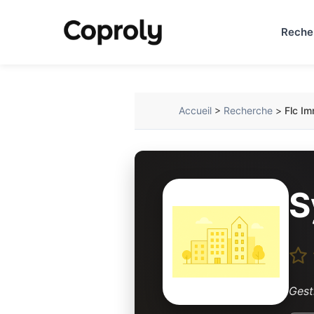
Reche
Accueil
>
Recherche
>
Flc Im
S
Gest