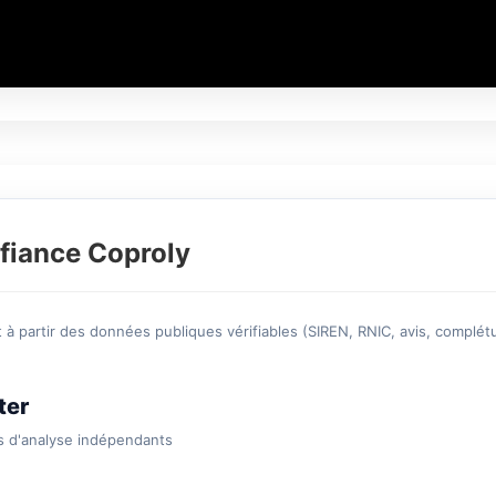
fiance Coproly
à partir des données publiques vérifiables (SIREN, RNIC, avis, complétu
ter
s d'analyse indépendants