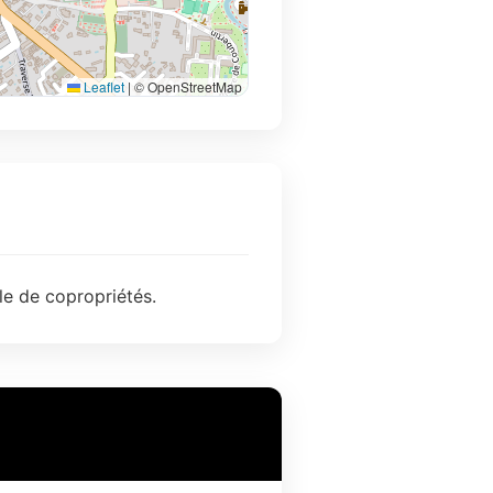
Leaflet
|
© OpenStreetMap
le de copropriétés.