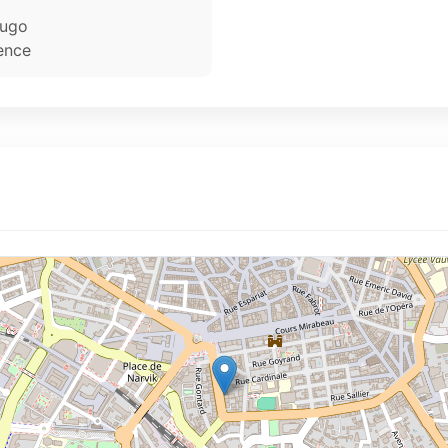
Hugo
ence