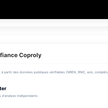
fiance Coproly
à partir des données publiques vérifiables (SIREN, RNIC, avis, complétu
ter
s d'analyse indépendants