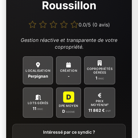
Roussillon
0.0/5 (0 avis)
Gestion réactive et transparente de votre
copropriété.
COPROPRIÉTÉS
LOCALISATION
CRÉATION
GÉRÉES
Perpignan
-
1
RNIC
D
PRIX
LOTS GÉRÉS
MOYEN/M²
DPE MOYEN
11
RNIC
11 862 €
D
DVF
ADEME
Intéressé par ce syndic ?