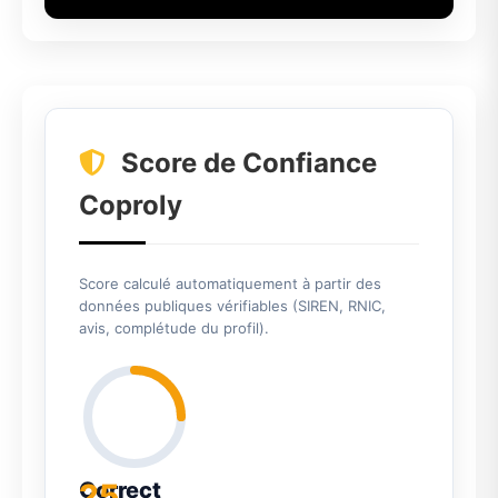
Score de Confiance
Coproly
Score calculé automatiquement à partir des
données publiques vérifiables (SIREN, RNIC,
avis, complétude du profil).
25
Correct