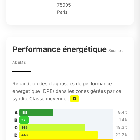
75005
Paris
Performance énergétique
Source :
ADEME
Répartition des diagnostics de performance
énergétique (DPE) dans les zones gérées par ce
syndic. Classe moyenne :
D
A
9.4%
188
B
1.4%
27
C
18.3%
366
D
22.2%
443