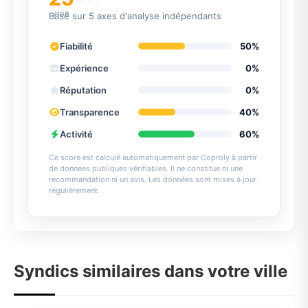
/100
Basé sur 5 axes d'analyse indépendants
Fiabilité
50%
Expérience
0%
Réputation
0%
Transparence
40%
Activité
60%
Ce score est calculé automatiquement par Coproly à partir
de données publiques vérifiables. Il ne constitue ni une
recommandation ni un avis. Les données sont mises à jour
régulièrement.
Syndics similaires dans votre ville