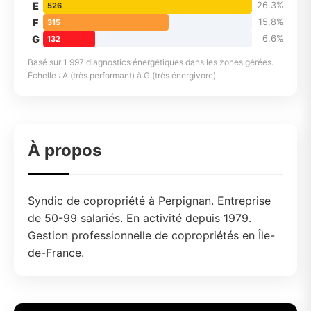
E
26.3%
526
F
15.8%
315
G
6.6%
132
Basé sur 1 997 diagnostics énergétiques dans les zones gérées.
Échelle : A (très performant) à G (très énergivore).
À propos
Syndic de copropriété à Perpignan. Entreprise
de 50-99 salariés. En activité depuis 1979.
Gestion professionnelle de copropriétés en Île-
de-France.