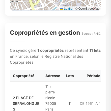
Leaflet
|
© OpenStreetMap
Copropriétés en gestion
Source : RNIC
Ce syndic gère
1 copropriétés
représentant
11 lots
en France, selon le Registre National des
Copropriétés.
Copropriété
Adresse
Lots
Période
11 r
pierre
2 PLACE DE
nicole
SERRALONGUE
75005
11
DE_1961_A_1974
$
Paris,