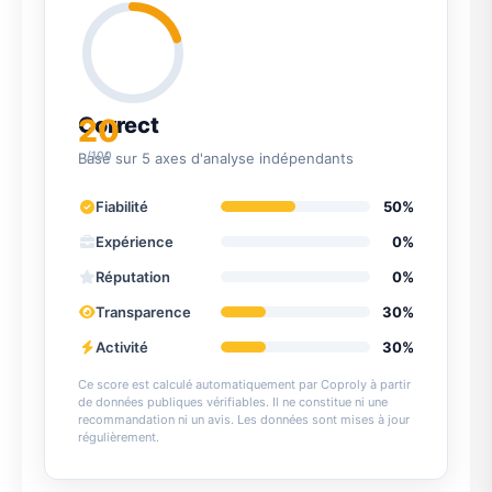
20
Correct
/100
Basé sur 5 axes d'analyse indépendants
Fiabilité
50%
Expérience
0%
Réputation
0%
Transparence
30%
Activité
30%
Ce score est calculé automatiquement par Coproly à partir
de données publiques vérifiables. Il ne constitue ni une
recommandation ni un avis. Les données sont mises à jour
régulièrement.