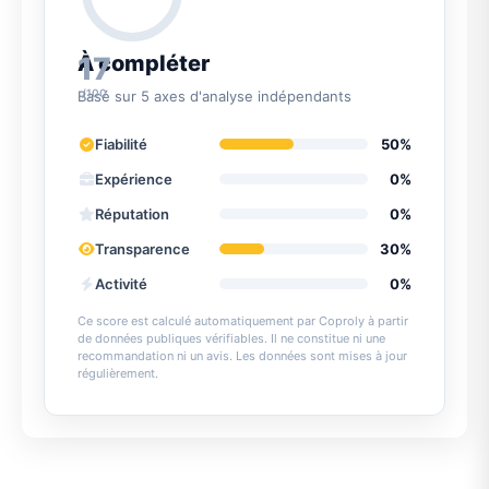
17
À compléter
/100
Basé sur 5 axes d'analyse indépendants
Fiabilité
50%
Expérience
0%
Réputation
0%
Transparence
30%
Activité
0%
Ce score est calculé automatiquement par Coproly à partir
de données publiques vérifiables. Il ne constitue ni une
recommandation ni un avis. Les données sont mises à jour
régulièrement.