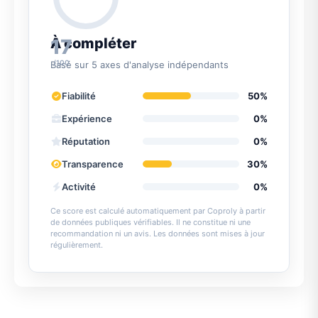
17
À compléter
/100
Basé sur 5 axes d'analyse indépendants
Fiabilité
50%
Expérience
0%
Réputation
0%
Transparence
30%
Activité
0%
Ce score est calculé automatiquement par Coproly à partir
de données publiques vérifiables. Il ne constitue ni une
recommandation ni un avis. Les données sont mises à jour
régulièrement.