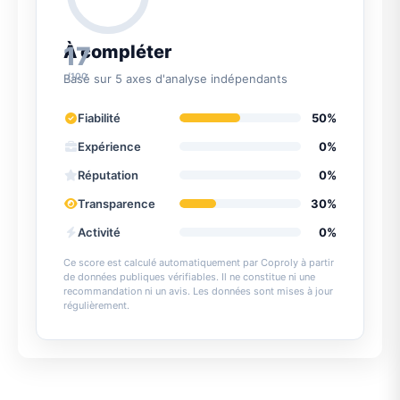
17
À compléter
/100
Basé sur 5 axes d'analyse indépendants
Fiabilité
50%
Expérience
0%
Réputation
0%
Transparence
30%
Activité
0%
Ce score est calculé automatiquement par Coproly à partir
de données publiques vérifiables. Il ne constitue ni une
recommandation ni un avis. Les données sont mises à jour
régulièrement.