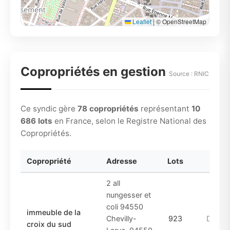
Leaflet
|
© OpenStreetMap
Copropriétés en gestion
Source : RNIC
Ce syndic gère
78 copropriétés
représentant
10
686 lots
en France, selon le Registre National des
Copropriétés.
Copropriété
Adresse
Lots
Pé
2 all
nungesser et
coli 94550
immeuble de la
Chevilly-
923
DE_19
croix du sud