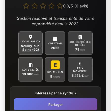
0.0/5 (0 avis)
Gestion réactive et transparente de votre
copropriété depuis 2022.
LOCALISATION
COPROPRIÉTÉS
CRÉATION
GÉRÉES
Neuilly-sur-
2022
78
Seine (92)
RNIC
E
PRIX
LOTS GÉRÉS
MOYEN/M²
DPE MOYEN
10 686
RNIC
5 473 €
E
DVF
ADEME
Intéressé par ce syndic ?
Partager