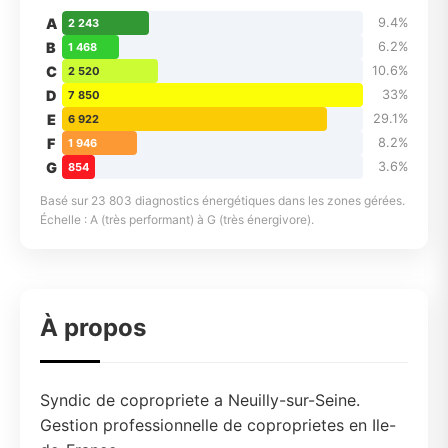
A
9.4%
2 243
B
6.2%
1 468
C
10.6%
2 520
D
33%
7 850
E
29.1%
6 922
F
8.2%
1 946
G
3.6%
854
Basé sur 23 803 diagnostics énergétiques dans les zones gérées.
Échelle : A (très performant) à G (très énergivore).
À propos
Syndic de copropriete a Neuilly-sur-Seine.
Gestion professionnelle de coproprietes en Ile-