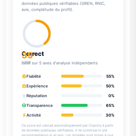
données publiques vérifiables (SIREN, RNIC,
avis, complétude du profil).
39
Correct
/100
Basé sur 5 axes d'analyse indépendants
Fiabilité
55%
Expérience
50%
Réputation
0%
Transparence
65%
Activité
30%
Ce score est calculé automatiquement par Coproly à partir
de données publiques vérifiables. Il ne constitue ni une
recommandation ni un avis. Les données sont mises à jour