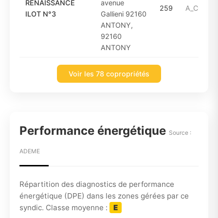
RENAISSANCE
avenue
259
A_COMPT
ILOT N°3
Gallieni 92160
ANTONY,
92160
ANTONY
Voir les 78 copropriétés
Performance énergétique
Source :
ADEME
Répartition des diagnostics de performance
énergétique (DPE) dans les zones gérées par ce
syndic. Classe moyenne :
E