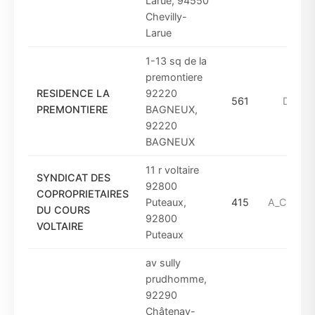
Larue, 94550
Chevilly-
Larue
1-13 sq de la
premontiere
RESIDENCE LA
92220
561
DE_19
PREMONTIERE
BAGNEUX,
92220
BAGNEUX
11 r voltaire
SYNDICAT DES
92800
COPROPRIETAIRES
Puteaux,
415
A_COMPT
DU COURS
92800
VOLTAIRE
Puteaux
av sully
prudhomme,
92290
Châtenay-