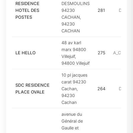
RESIDENCE
DESMOULINS
HOTEL DES
94230
281
DE_19
POSTES
CACHAN,
94230
CACHAN
48 av karl
marx 94800
LE HELLO
275
A_COMPT
Villejuif,
94800 Villejuif
10 pl jacques
carat 94230
SDC RESIDENCE
Cachan,
264
DE_19
PLACE OVALE
94230
Cachan
avenue du
Général de
Gaulle et