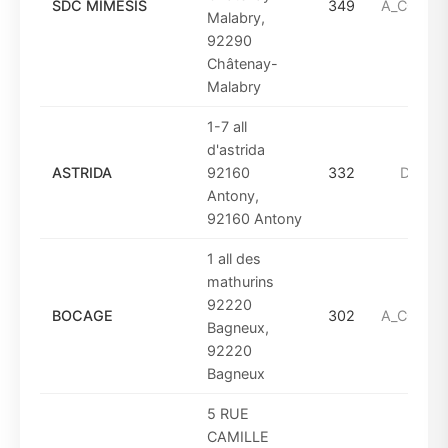
SDC MIMESIS
349
A_COMPT
Malabry,
92290
Châtenay-
Malabry
1-7 all
d'astrida
ASTRIDA
92160
332
DE_19
Antony,
92160 Antony
1 all des
mathurins
92220
BOCAGE
302
A_COMPT
Bagneux,
92220
Bagneux
5 RUE
CAMILLE