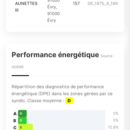
91000
AUNETTES
157
DE_1975_A_1993
Évry,
III
91000
Évry
Performance énergétique
Source :
ADEME
Répartition des diagnostics de performance
énergétique (DPE) dans les zones gérées par ce
syndic. Classe moyenne :
D
A
0%
0
B
0%
0
C
12.8%
5