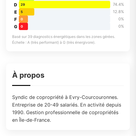
D
74.4%
29
E
12.8%
5
F
0%
0
G
0%
0
Basé sur 39 diagnostics énergétiques dans les zones gérées.
Échelle : A (très performant) à G (très énergivore).
À propos
Syndic de copropriété à Evry-Courcouronnes.
Entreprise de 20-49 salariés. En activité depuis
1990. Gestion professionnelle de copropriétés
en Île-de-France.