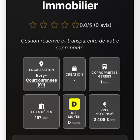
Immobilier
0.0/5 (0 avis)
Gestion réactive et transparente de votre
copropriété.
LOCALISATION
COPROPRIÉTÉS
CRÉATION
Evry-
GÉRÉES
Courcouronnes
-
1
RNIC
(91)
D
PRIX
LOTS GÉRÉS
DPE
MOYEN/M²
MOYEN
157
RNIC
2 408 €
DVF
D
ADEME